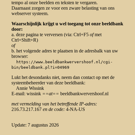
tempo al onze beelden en teksten te vergaren.
Daarnaast zorgen ze voor een zware belasting van ons
webserver systeem.
Waarschijnlijk krijgt u wel toegang tot onze beeldbank
door:
a. deze pagina te verversen (via: Ctrl+F5
of
met
Ctrl+Shift+R)
of
b. het volgende adres te plaatsen in de adresbalk van uw
browser:
https://www.beeldbankwervershoof.nl/cgi-
bin/beeldbank.pl?i=04969
Lukt het desondanks niet, neem dan contact op met de
systeembeheerder van deze beeldbank:
Annie Wissink
E-mail: wissink
==at==
beeldbankwervershoof.nl
met vermelding van het betreffende IP-adres:
216.73.217.167
en de code:
4-NA-US
Update: 7 augustus 2026