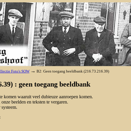
→
llectie Foto's SOW
B2: Geen toegang beeldbank (216.73.216.39)
.39) : geen toegang beeldbank
d te komen waaruit veel dubieuze aanroepen komen.
onze beelden en teksten te vergaren.
 systeem.
: