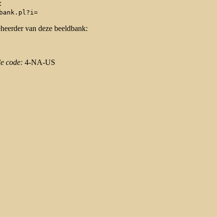
:
bank.pl?i=
eheerder van deze beeldbank:
de code:
4-NA-US