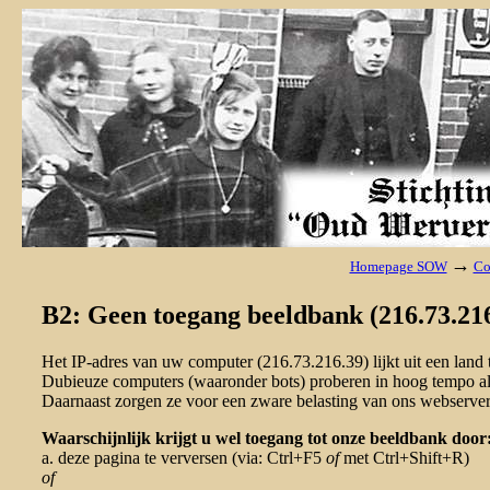
→
Homepage SOW
Co
B2: Geen toegang beeldbank (216.73.216
Het IP-adres van uw computer (216.73.216.39) lijkt uit een lan
Dubieuze computers (waaronder bots) proberen in hoog tempo al 
Daarnaast zorgen ze voor een zware belasting van ons webserver
Waarschijnlijk krijgt u wel toegang tot onze beeldbank door
a. deze pagina te verversen (via: Ctrl+F5
of
met Ctrl+Shift+R)
of