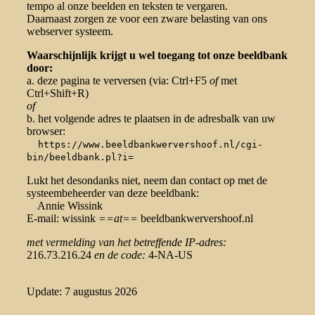
tempo al onze beelden en teksten te vergaren.
Daarnaast zorgen ze voor een zware belasting van ons
webserver systeem.
Waarschijnlijk krijgt u wel toegang tot onze beeldbank
door:
a. deze pagina te verversen (via: Ctrl+F5
of
met
Ctrl+Shift+R)
of
b. het volgende adres te plaatsen in de adresbalk van uw
browser:
https://www.beeldbankwervershoof.nl/cgi-
bin/beeldbank.pl?i=
Lukt het desondanks niet, neem dan contact op met de
systeembeheerder van deze beeldbank:
Annie Wissink
E-mail: wissink
==at==
beeldbankwervershoof.nl
met vermelding van het betreffende IP-adres:
216.73.216.24
en de code:
4-NA-US
Update: 7 augustus 2026