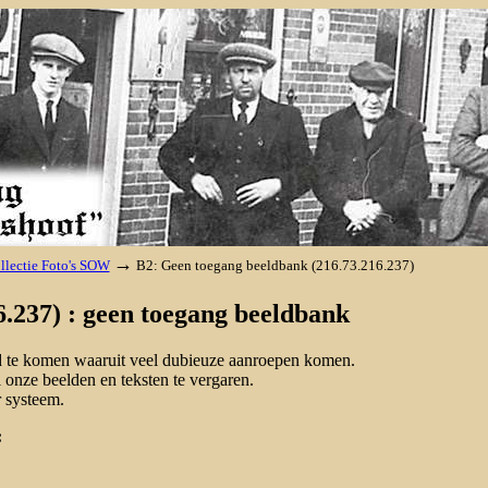
→
llectie Foto's SOW
B2: Geen toegang beeldbank (216.73.216.237)
.237) : geen toegang beeldbank
nd te komen waaruit veel dubieuze aanroepen komen.
onze beelden en teksten te vergaren.
 systeem.
: