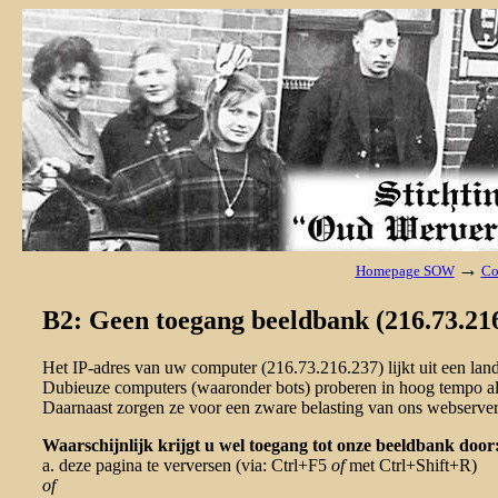
→
Homepage SOW
Co
B2: Geen toegang beeldbank (216.73.216
Het IP-adres van uw computer (216.73.216.237) lijkt uit een la
Dubieuze computers (waaronder bots) proberen in hoog tempo al 
Daarnaast zorgen ze voor een zware belasting van ons webserver
Waarschijnlijk krijgt u wel toegang tot onze beeldbank door
a. deze pagina te verversen (via: Ctrl+F5
of
met Ctrl+Shift+R)
of