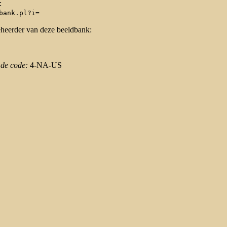
:
bank.pl?i=
eheerder van deze beeldbank:
 de code:
4-NA-US