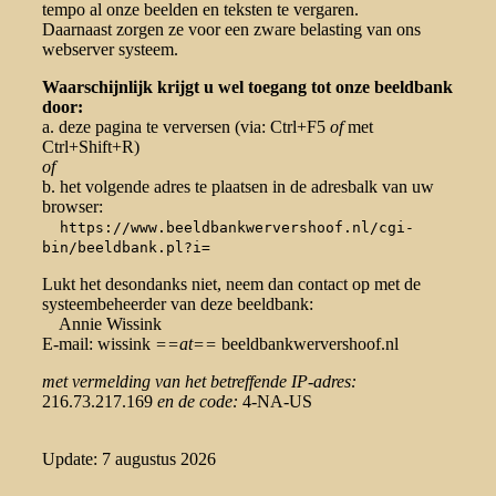
tempo al onze beelden en teksten te vergaren.
Daarnaast zorgen ze voor een zware belasting van ons
webserver systeem.
Waarschijnlijk krijgt u wel toegang tot onze beeldbank
door:
a. deze pagina te verversen (via: Ctrl+F5
of
met
Ctrl+Shift+R)
of
b. het volgende adres te plaatsen in de adresbalk van uw
browser:
https://www.beeldbankwervershoof.nl/cgi-
bin/beeldbank.pl?i=
Lukt het desondanks niet, neem dan contact op met de
systeembeheerder van deze beeldbank:
Annie Wissink
E-mail: wissink
==at==
beeldbankwervershoof.nl
met vermelding van het betreffende IP-adres:
216.73.217.169
en de code:
4-NA-US
Update: 7 augustus 2026