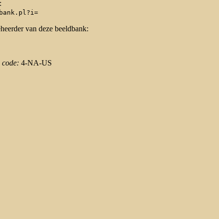
:
bank.pl?i=
eheerder van deze beeldbank:
 code:
4-NA-US