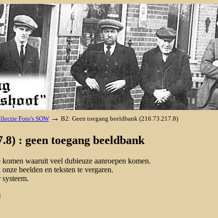
→
llectie Foto's SOW
B2: Geen toegang beeldbank (216.73.217.8)
.8) : geen toegang beeldbank
 te komen waaruit veel dubieuze aanroepen komen.
onze beelden en teksten te vergaren.
 systeem.
: