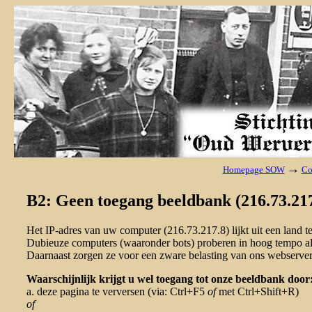
→
Homepage SOW
Co
B2: Geen toegang beeldbank (216.73.217
Het IP-adres van uw computer (216.73.217.8) lijkt uit een land
Dubieuze computers (waaronder bots) proberen in hoog tempo al 
Daarnaast zorgen ze voor een zware belasting van ons webserver
Waarschijnlijk krijgt u wel toegang tot onze beeldbank door
a. deze pagina te verversen (via: Ctrl+F5
of
met Ctrl+Shift+R)
of