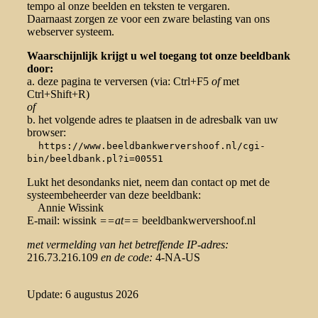
tempo al onze beelden en teksten te vergaren.
Daarnaast zorgen ze voor een zware belasting van ons
webserver systeem.
Waarschijnlijk krijgt u wel toegang tot onze beeldbank
door:
a. deze pagina te verversen (via: Ctrl+F5
of
met
Ctrl+Shift+R)
of
b. het volgende adres te plaatsen in de adresbalk van uw
browser:
https://www.beeldbankwervershoof.nl/cgi-
bin/beeldbank.pl?i=00551
Lukt het desondanks niet, neem dan contact op met de
systeembeheerder van deze beeldbank:
Annie Wissink
E-mail: wissink
==at==
beeldbankwervershoof.nl
met vermelding van het betreffende IP-adres:
216.73.216.109
en de code:
4-NA-US
Update: 6 augustus 2026