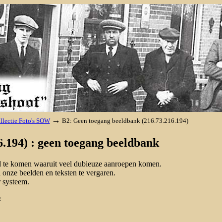
→
llectie Foto's SOW
B2: Geen toegang beeldbank (216.73.216.194)
.194) : geen toegang beeldbank
nd te komen waaruit veel dubieuze aanroepen komen.
onze beelden en teksten te vergaren.
 systeem.
: