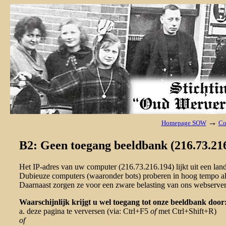
→
Homepage SOW
Co
B2: Geen toegang beeldbank (216.73.216
Het IP-adres van uw computer (216.73.216.194) lijkt uit een la
Dubieuze computers (waaronder bots) proberen in hoog tempo al 
Daarnaast zorgen ze voor een zware belasting van ons webserver
Waarschijnlijk krijgt u wel toegang tot onze beeldbank door
a. deze pagina te verversen (via: Ctrl+F5
of
met Ctrl+Shift+R)
of