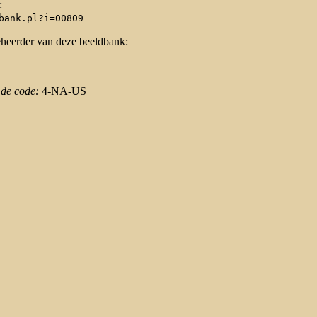
:
bank.pl?i=00809
eheerder van deze beeldbank:
 de code:
4-NA-US