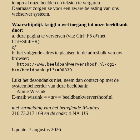
tempo al onze beelden en teksten te vergaren.
Daarnaast zorgen ze voor een zware belasting van ons
webserver systeem.
Waarschijnlijk krijgt u wel toegang tot onze beeldbank
door:
a. deze pagina te verversen (via: Ctrl+F5
of
met
Ctrl+Shift+R)
of
b. het volgende adres te plaatsen in de adresbalk van uw
browser:
https://www.beeldbankwervershoof.nl/cgi-
bin/beeldbank.pl?i=00830
Lukt het desondanks niet, neem dan contact op met de
systeembeheerder van deze beeldbank:
Annie Wissink
E-mail: wissink
==at==
beeldbankwervershoof.nl
met vermelding van het betreffende IP-adres:
216.73.217.169
en de code:
4-NA-US
Update: 7 augustus 2026