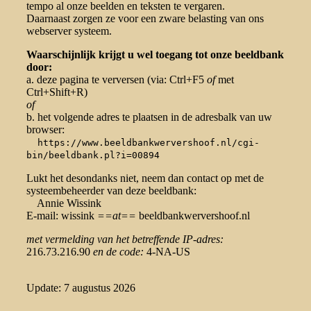
tempo al onze beelden en teksten te vergaren.
Daarnaast zorgen ze voor een zware belasting van ons
webserver systeem.
Waarschijnlijk krijgt u wel toegang tot onze beeldbank
door:
a. deze pagina te verversen (via: Ctrl+F5
of
met
Ctrl+Shift+R)
of
b. het volgende adres te plaatsen in de adresbalk van uw
browser:
https://www.beeldbankwervershoof.nl/cgi-
bin/beeldbank.pl?i=00894
Lukt het desondanks niet, neem dan contact op met de
systeembeheerder van deze beeldbank:
Annie Wissink
E-mail: wissink
==at==
beeldbankwervershoof.nl
met vermelding van het betreffende IP-adres:
216.73.216.90
en de code:
4-NA-US
Update: 7 augustus 2026