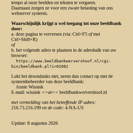
tempo al onze beelden en teksten te vergaren.
Daarnaast zorgen ze voor een zware belasting van ons
webserver systeem.
Waarschijnlijk krijgt u wel toegang tot onze beeldbank
door:
a. deze pagina te verversen (via: Ctrl+F5
of
met
Ctrl+Shift+R)
of
b. het volgende adres te plaatsen in de adresbalk van uw
browser:
https://www.beeldbankwervershoof.nl/cgi-
bin/beeldbank.pl?i=02082
Lukt het desondanks niet, neem dan contact op met de
systeembeheerder van deze beeldbank:
Annie Wissink
E-mail: wissink
==at==
beeldbankwervershoof.nl
met vermelding van het betreffende IP-adres:
216.73.216.199
en de code:
4-NA-US
Update: 8 augustus 2026