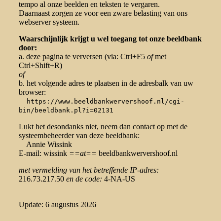
tempo al onze beelden en teksten te vergaren.
Daarnaast zorgen ze voor een zware belasting van ons
webserver systeem.
Waarschijnlijk krijgt u wel toegang tot onze beeldbank
door:
a. deze pagina te verversen (via: Ctrl+F5
of
met
Ctrl+Shift+R)
of
b. het volgende adres te plaatsen in de adresbalk van uw
browser:
https://www.beeldbankwervershoof.nl/cgi-
bin/beeldbank.pl?i=02131
Lukt het desondanks niet, neem dan contact op met de
systeembeheerder van deze beeldbank:
Annie Wissink
E-mail: wissink
==at==
beeldbankwervershoof.nl
met vermelding van het betreffende IP-adres:
216.73.217.50
en de code:
4-NA-US
Update: 6 augustus 2026