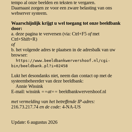
tempo al onze beelden en teksten te vergaren.
Daarnaast zorgen ze voor een zware belasting van ons
webserver systeem.
Waarschijnlijk krijgt u wel toegang tot onze beeldbank
door:
a. deze pagina te verversen (via: Ctrl+F5
of
met
Ctrl+Shift+R)
of
b. het volgende adres te plaatsen in de adresbalk van uw
browser:
https://www.beeldbankwervershoof.nl/cgi-
bin/beeldbank.pl?i=02458
Lukt het desondanks niet, neem dan contact op met de
systeembeheerder van deze beeldbank:
Annie Wissink
E-mail: wissink
==at==
beeldbankwervershoof.nl
met vermelding van het betreffende IP-adres:
216.73.217.74
en de code:
4-NA-US
Update: 6 augustus 2026