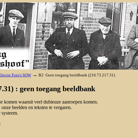
→
llectie Foto's SOW
B2: Geen toegang beeldbank (216.73.217.31)
.31) : geen toegang beeldbank
d te komen waaruit veel dubieuze aanroepen komen.
onze beelden en teksten te vergaren.
 systeem.
: