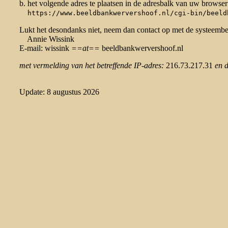
b. het volgende adres te plaatsen in de adresbalk van uw browser
https://www.beeldbankwervershoof.nl/cgi-bin/beeld
Lukt het desondanks niet, neem dan contact op met de systeemb
Annie Wissink
E-mail: wissink
==at==
beeldbankwervershoof.nl
met vermelding van het betreffende IP-adres:
216.73.217.31
en 
Update: 8 augustus 2026