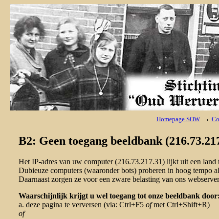
→
Homepage SOW
Co
B2: Geen toegang beeldbank (216.73.217
Het IP-adres van uw computer (216.73.217.31) lijkt uit een lan
Dubieuze computers (waaronder bots) proberen in hoog tempo al 
Daarnaast zorgen ze voor een zware belasting van ons webserver
Waarschijnlijk krijgt u wel toegang tot onze beeldbank door
a. deze pagina te verversen (via: Ctrl+F5
of
met Ctrl+Shift+R)
of