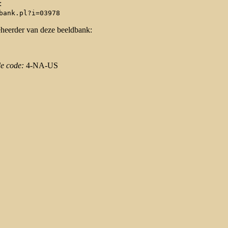
:
bank.pl?i=03978
eheerder van deze beeldbank:
de code:
4-NA-US