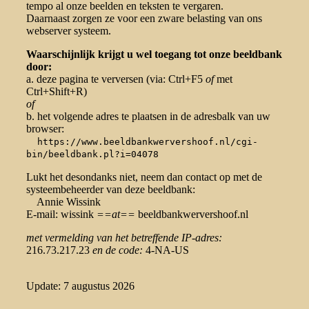
tempo al onze beelden en teksten te vergaren.
Daarnaast zorgen ze voor een zware belasting van ons
webserver systeem.
Waarschijnlijk krijgt u wel toegang tot onze beeldbank
door:
a. deze pagina te verversen (via: Ctrl+F5
of
met
Ctrl+Shift+R)
of
b. het volgende adres te plaatsen in de adresbalk van uw
browser:
https://www.beeldbankwervershoof.nl/cgi-
bin/beeldbank.pl?i=04078
Lukt het desondanks niet, neem dan contact op met de
systeembeheerder van deze beeldbank:
Annie Wissink
E-mail: wissink
==at==
beeldbankwervershoof.nl
met vermelding van het betreffende IP-adres:
216.73.217.23
en de code:
4-NA-US
Update: 7 augustus 2026