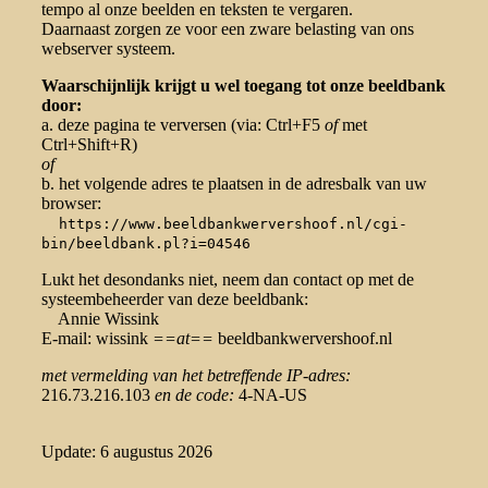
tempo al onze beelden en teksten te vergaren.
Daarnaast zorgen ze voor een zware belasting van ons
webserver systeem.
Waarschijnlijk krijgt u wel toegang tot onze beeldbank
door:
a. deze pagina te verversen (via: Ctrl+F5
of
met
Ctrl+Shift+R)
of
b. het volgende adres te plaatsen in de adresbalk van uw
browser:
https://www.beeldbankwervershoof.nl/cgi-
bin/beeldbank.pl?i=04546
Lukt het desondanks niet, neem dan contact op met de
systeembeheerder van deze beeldbank:
Annie Wissink
E-mail: wissink
==at==
beeldbankwervershoof.nl
met vermelding van het betreffende IP-adres:
216.73.216.103
en de code:
4-NA-US
Update: 6 augustus 2026