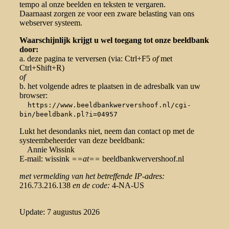
tempo al onze beelden en teksten te vergaren.
Daarnaast zorgen ze voor een zware belasting van ons
webserver systeem.
Waarschijnlijk krijgt u wel toegang tot onze beeldbank
door:
a. deze pagina te verversen (via: Ctrl+F5
of
met
Ctrl+Shift+R)
of
b. het volgende adres te plaatsen in de adresbalk van uw
browser:
https://www.beeldbankwervershoof.nl/cgi-
bin/beeldbank.pl?i=04957
Lukt het desondanks niet, neem dan contact op met de
systeembeheerder van deze beeldbank:
Annie Wissink
E-mail: wissink
==at==
beeldbankwervershoof.nl
met vermelding van het betreffende IP-adres:
216.73.216.138
en de code:
4-NA-US
Update: 7 augustus 2026