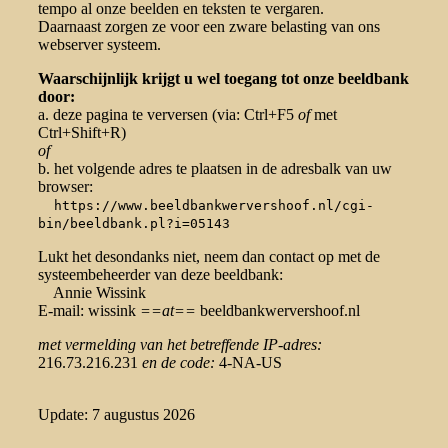
tempo al onze beelden en teksten te vergaren.
Daarnaast zorgen ze voor een zware belasting van ons
webserver systeem.
Waarschijnlijk krijgt u wel toegang tot onze beeldbank
door:
a. deze pagina te verversen (via: Ctrl+F5
of
met
Ctrl+Shift+R)
of
b. het volgende adres te plaatsen in de adresbalk van uw
browser:
https://www.beeldbankwervershoof.nl/cgi-
bin/beeldbank.pl?i=05143
Lukt het desondanks niet, neem dan contact op met de
systeembeheerder van deze beeldbank:
Annie Wissink
E-mail: wissink
==at==
beeldbankwervershoof.nl
met vermelding van het betreffende IP-adres:
216.73.216.231
en de code:
4-NA-US
Update: 7 augustus 2026