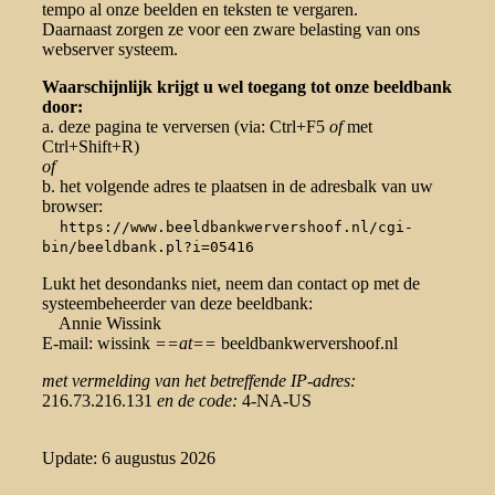
tempo al onze beelden en teksten te vergaren.
Daarnaast zorgen ze voor een zware belasting van ons
webserver systeem.
Waarschijnlijk krijgt u wel toegang tot onze beeldbank
door:
a. deze pagina te verversen (via: Ctrl+F5
of
met
Ctrl+Shift+R)
of
b. het volgende adres te plaatsen in de adresbalk van uw
browser:
https://www.beeldbankwervershoof.nl/cgi-
bin/beeldbank.pl?i=05416
Lukt het desondanks niet, neem dan contact op met de
systeembeheerder van deze beeldbank:
Annie Wissink
E-mail: wissink
==at==
beeldbankwervershoof.nl
met vermelding van het betreffende IP-adres:
216.73.216.131
en de code:
4-NA-US
Update: 6 augustus 2026