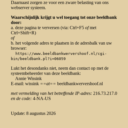
Daarnaast zorgen ze voor een zware belasting van ons
webserver systeem.
Waarschijnlijk krijgt u wel toegang tot onze beeldbank
door:
a. deze pagina te verversen (via: Ctrl+F5
of
met
Ctrl+Shift+R)
of
b. het volgende adres te plaatsen in de adresbalk van uw
browser:
https://www.beeldbankwervershoof.nl/cgi-
bin/beeldbank.pl?i=06059
Lukt het desondanks niet, neem dan contact op met de
systeembeheerder van deze beeldbank:
Annie Wissink
E-mail: wissink
==at==
beeldbankwervershoof.nl
met vermelding van het betreffende IP-adres:
216.73.217.0
en de code:
4-NA-US
Update: 8 augustus 2026