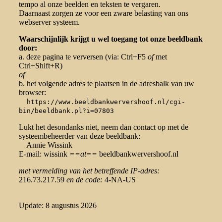
tempo al onze beelden en teksten te vergaren.
Daarnaast zorgen ze voor een zware belasting van ons
webserver systeem.
Waarschijnlijk krijgt u wel toegang tot onze beeldbank
door:
a. deze pagina te verversen (via: Ctrl+F5
of
met
Ctrl+Shift+R)
of
b. het volgende adres te plaatsen in de adresbalk van uw
browser:
https://www.beeldbankwervershoof.nl/cgi-
bin/beeldbank.pl?i=07803
Lukt het desondanks niet, neem dan contact op met de
systeembeheerder van deze beeldbank:
Annie Wissink
E-mail: wissink
==at==
beeldbankwervershoof.nl
met vermelding van het betreffende IP-adres:
216.73.217.59
en de code:
4-NA-US
Update: 8 augustus 2026