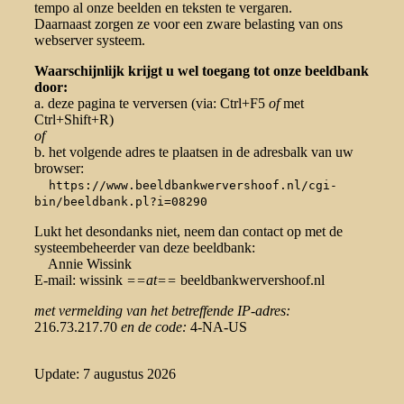
tempo al onze beelden en teksten te vergaren.
Daarnaast zorgen ze voor een zware belasting van ons
webserver systeem.
Waarschijnlijk krijgt u wel toegang tot onze beeldbank
door:
a. deze pagina te verversen (via: Ctrl+F5
of
met
Ctrl+Shift+R)
of
b. het volgende adres te plaatsen in de adresbalk van uw
browser:
https://www.beeldbankwervershoof.nl/cgi-
bin/beeldbank.pl?i=08290
Lukt het desondanks niet, neem dan contact op met de
systeembeheerder van deze beeldbank:
Annie Wissink
E-mail: wissink
==at==
beeldbankwervershoof.nl
met vermelding van het betreffende IP-adres:
216.73.217.70
en de code:
4-NA-US
Update: 7 augustus 2026