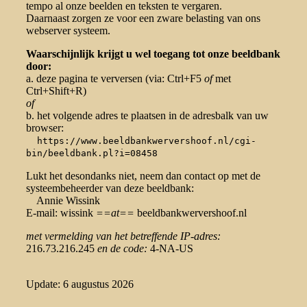
tempo al onze beelden en teksten te vergaren.
Daarnaast zorgen ze voor een zware belasting van ons
webserver systeem.
Waarschijnlijk krijgt u wel toegang tot onze beeldbank
door:
a. deze pagina te verversen (via: Ctrl+F5
of
met
Ctrl+Shift+R)
of
b. het volgende adres te plaatsen in de adresbalk van uw
browser:
https://www.beeldbankwervershoof.nl/cgi-
bin/beeldbank.pl?i=08458
Lukt het desondanks niet, neem dan contact op met de
systeembeheerder van deze beeldbank:
Annie Wissink
E-mail: wissink
==at==
beeldbankwervershoof.nl
met vermelding van het betreffende IP-adres:
216.73.216.245
en de code:
4-NA-US
Update: 6 augustus 2026