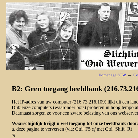
→
Homepage SOW
Co
B2: Geen toegang beeldbank (216.73.216
Het IP-adres van uw computer (216.73.216.109) lijkt uit een la
Dubieuze computers (waaronder bots) proberen in hoog tempo al 
Daarnaast zorgen ze voor een zware belasting van ons webserver
Waarschijnlijk krijgt u wel toegang tot onze beeldbank door
a. deze pagina te verversen (via: Ctrl+F5
of
met Ctrl+Shift+R)
of