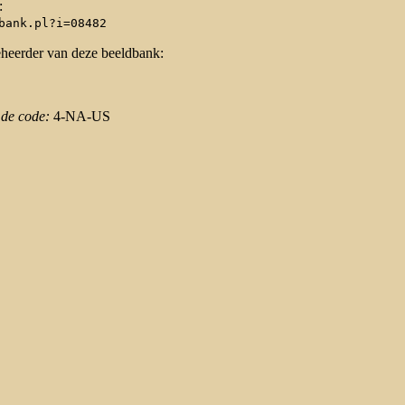
:
bank.pl?i=08482
eheerder van deze beeldbank:
 de code:
4-NA-US