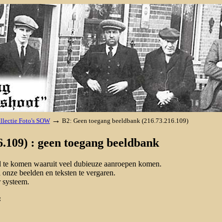
→
llectie Foto's SOW
B2: Geen toegang beeldbank (216.73.216.109)
.109) : geen toegang beeldbank
nd te komen waaruit veel dubieuze aanroepen komen.
onze beelden en teksten te vergaren.
 systeem.
: