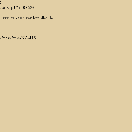
:
bank.pl?i=08520
eheerder van deze beeldbank:
 de code:
4-NA-US