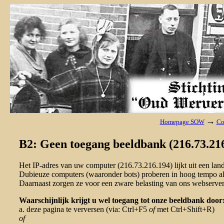
→
Homepage SOW
Co
B2: Geen toegang beeldbank (216.73.216
Het IP-adres van uw computer (216.73.216.194) lijkt uit een la
Dubieuze computers (waaronder bots) proberen in hoog tempo al 
Daarnaast zorgen ze voor een zware belasting van ons webserver
Waarschijnlijk krijgt u wel toegang tot onze beeldbank door
a. deze pagina te verversen (via: Ctrl+F5
of
met Ctrl+Shift+R)
of