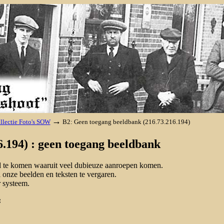
→
llectie Foto's SOW
B2: Geen toegang beeldbank (216.73.216.194)
.194) : geen toegang beeldbank
nd te komen waaruit veel dubieuze aanroepen komen.
onze beelden en teksten te vergaren.
 systeem.
: