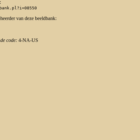
:
bank.pl?i=08550
eheerder van deze beeldbank:
 de code:
4-NA-US