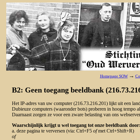
→
Homepage SOW
Co
B2: Geen toegang beeldbank (216.73.216
Het IP-adres van uw computer (216.73.216.201) lijkt uit een la
Dubieuze computers (waaronder bots) proberen in hoog tempo al 
Daarnaast zorgen ze voor een zware belasting van ons webserver
Waarschijnlijk krijgt u wel toegang tot onze beeldbank door
a. deze pagina te verversen (via: Ctrl+F5
of
met Ctrl+Shift+R)
of