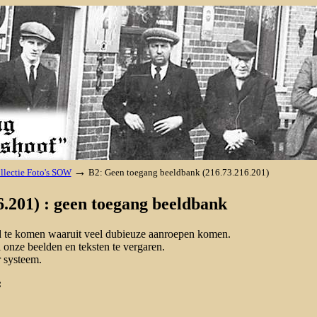
→
llectie Foto's SOW
B2: Geen toegang beeldbank (216.73.216.201)
.201) : geen toegang beeldbank
nd te komen waaruit veel dubieuze aanroepen komen.
onze beelden en teksten te vergaren.
 systeem.
: