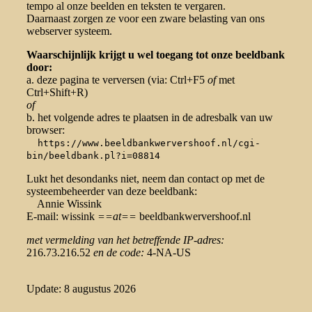
tempo al onze beelden en teksten te vergaren.
Daarnaast zorgen ze voor een zware belasting van ons
webserver systeem.
Waarschijnlijk krijgt u wel toegang tot onze beeldbank
door:
a. deze pagina te verversen (via: Ctrl+F5
of
met
Ctrl+Shift+R)
of
b. het volgende adres te plaatsen in de adresbalk van uw
browser:
https://www.beeldbankwervershoof.nl/cgi-
bin/beeldbank.pl?i=08814
Lukt het desondanks niet, neem dan contact op met de
systeembeheerder van deze beeldbank:
Annie Wissink
E-mail: wissink
==at==
beeldbankwervershoof.nl
met vermelding van het betreffende IP-adres:
216.73.216.52
en de code:
4-NA-US
Update: 8 augustus 2026