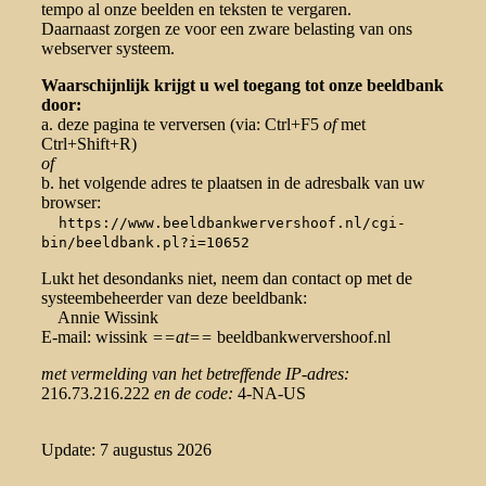
tempo al onze beelden en teksten te vergaren.
Daarnaast zorgen ze voor een zware belasting van ons
webserver systeem.
Waarschijnlijk krijgt u wel toegang tot onze beeldbank
door:
a. deze pagina te verversen (via: Ctrl+F5
of
met
Ctrl+Shift+R)
of
b. het volgende adres te plaatsen in de adresbalk van uw
browser:
https://www.beeldbankwervershoof.nl/cgi-
bin/beeldbank.pl?i=10652
Lukt het desondanks niet, neem dan contact op met de
systeembeheerder van deze beeldbank:
Annie Wissink
E-mail: wissink
==at==
beeldbankwervershoof.nl
met vermelding van het betreffende IP-adres:
216.73.216.222
en de code:
4-NA-US
Update: 7 augustus 2026