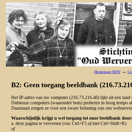
→
Homepage SOW
Co
B2: Geen toegang beeldbank (216.73.216
Het IP-adres van uw computer (216.73.216.46) lijkt uit een lan
Dubieuze computers (waaronder bots) proberen in hoog tempo al 
Daarnaast zorgen ze voor een zware belasting van ons webserver
Waarschijnlijk krijgt u wel toegang tot onze beeldbank door
a. deze pagina te verversen (via: Ctrl+F5
of
met Ctrl+Shift+R)
of