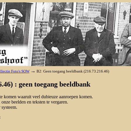
→
llectie Foto's SOW
B2: Geen toegang beeldbank (216.73.216.46)
.46) : geen toegang beeldbank
d te komen waaruit veel dubieuze aanroepen komen.
onze beelden en teksten te vergaren.
 systeem.
: