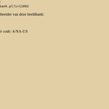
:
bank.pl?i=11092
eheerder van deze beeldbank:
de code:
4-NA-US