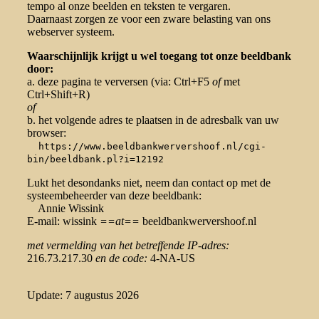
tempo al onze beelden en teksten te vergaren.
Daarnaast zorgen ze voor een zware belasting van ons
webserver systeem.
Waarschijnlijk krijgt u wel toegang tot onze beeldbank
door:
a. deze pagina te verversen (via: Ctrl+F5
of
met
Ctrl+Shift+R)
of
b. het volgende adres te plaatsen in de adresbalk van uw
browser:
https://www.beeldbankwervershoof.nl/cgi-
bin/beeldbank.pl?i=12192
Lukt het desondanks niet, neem dan contact op met de
systeembeheerder van deze beeldbank:
Annie Wissink
E-mail: wissink
==at==
beeldbankwervershoof.nl
met vermelding van het betreffende IP-adres:
216.73.217.30
en de code:
4-NA-US
Update: 7 augustus 2026