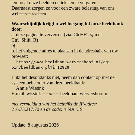
tempo al onze beelden en teksten te vergaren.
Daarnaast zorgen ze voor een zware belasting van ons
webserver systeem.
Waarschijnlijk krijgt u wel toegang tot onze beeldbank
door:
a. deze pagina te verversen (via: Ctrl+F5
of
met
Ctrl+Shift+R)
of
b. het volgende adres te plaatsen in de adresbalk van uw
browser:
https://www.beeldbankwervershoof.nl/cgi-
bin/beeldbank.pl?i=12929
Lukt het desondanks niet, neem dan contact op met de
systeembeheerder van deze beeldbank:
Annie Wissink
E-mail: wissink
==at==
beeldbankwervershoof.nl
met vermelding van het betreffende IP-adres:
216.73.217.70
en de code:
4-NA-US
Update: 8 augustus 2026