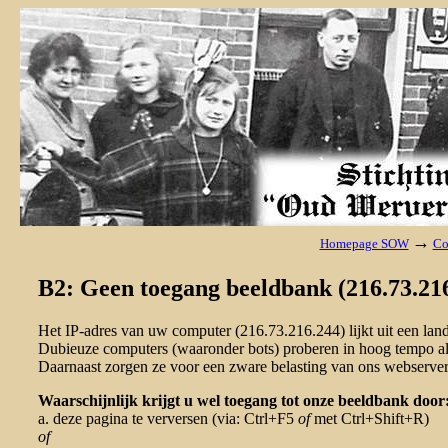
→
Homepage SOW
Co
B2: Geen toegang beeldbank (216.73.216
Het IP-adres van uw computer (216.73.216.244) lijkt uit een la
Dubieuze computers (waaronder bots) proberen in hoog tempo al 
Daarnaast zorgen ze voor een zware belasting van ons webserver
Waarschijnlijk krijgt u wel toegang tot onze beeldbank door
a. deze pagina te verversen (via: Ctrl+F5
of
met Ctrl+Shift+R)
of