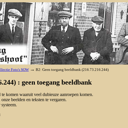
→
llectie Foto's SOW
B2: Geen toegang beeldbank (216.73.216.244)
.244) : geen toegang beeldbank
nd te komen waaruit veel dubieuze aanroepen komen.
onze beelden en teksten te vergaren.
 systeem.
: