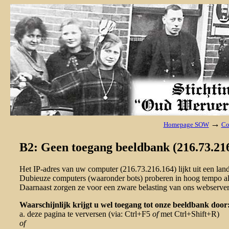
→
Homepage SOW
Co
B2: Geen toegang beeldbank (216.73.216
Het IP-adres van uw computer (216.73.216.164) lijkt uit een la
Dubieuze computers (waaronder bots) proberen in hoog tempo al 
Daarnaast zorgen ze voor een zware belasting van ons webserver
Waarschijnlijk krijgt u wel toegang tot onze beeldbank door
a. deze pagina te verversen (via: Ctrl+F5
of
met Ctrl+Shift+R)
of