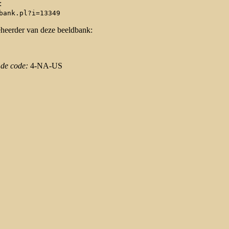
:
bank.pl?i=13349
eheerder van deze beeldbank:
 de code:
4-NA-US