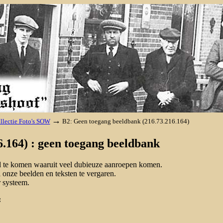
→
llectie Foto's SOW
B2: Geen toegang beeldbank (216.73.216.164)
.164) : geen toegang beeldbank
nd te komen waaruit veel dubieuze aanroepen komen.
onze beelden en teksten te vergaren.
 systeem.
: