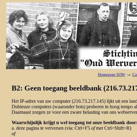
→
Homepage SOW
Co
B2: Geen toegang beeldbank (216.73.217
Het IP-adres van uw computer (216.73.217.145) lijkt uit een la
Dubieuze computers (waaronder bots) proberen in hoog tempo al 
Daarnaast zorgen ze voor een zware belasting van ons webserver
Waarschijnlijk krijgt u wel toegang tot onze beeldbank door
a. deze pagina te verversen (via: Ctrl+F5
of
met Ctrl+Shift+R)
of