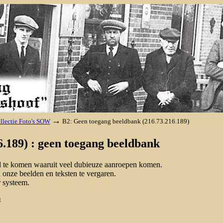
→
llectie Foto's SOW
B2: Geen toegang beeldbank (216.73.216.189)
.189) : geen toegang beeldbank
nd te komen waaruit veel dubieuze aanroepen komen.
onze beelden en teksten te vergaren.
 systeem.
: