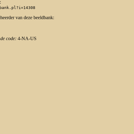
:
bank.pl?i=14308
eheerder van deze beeldbank:
 de code:
4-NA-US