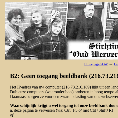
→
Homepage SOW
Co
B2: Geen toegang beeldbank (216.73.216
Het IP-adres van uw computer (216.73.216.189) lijkt uit een la
Dubieuze computers (waaronder bots) proberen in hoog tempo al 
Daarnaast zorgen ze voor een zware belasting van ons webserver
Waarschijnlijk krijgt u wel toegang tot onze beeldbank door
a. deze pagina te verversen (via: Ctrl+F5
of
met Ctrl+Shift+R)
of