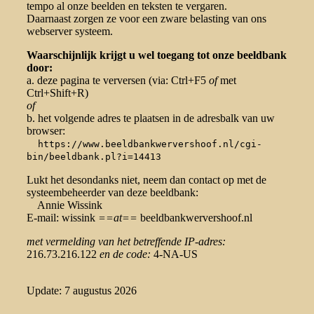
tempo al onze beelden en teksten te vergaren.
Daarnaast zorgen ze voor een zware belasting van ons
webserver systeem.
Waarschijnlijk krijgt u wel toegang tot onze beeldbank
door:
a. deze pagina te verversen (via: Ctrl+F5
of
met
Ctrl+Shift+R)
of
b. het volgende adres te plaatsen in de adresbalk van uw
browser:
https://www.beeldbankwervershoof.nl/cgi-
bin/beeldbank.pl?i=14413
Lukt het desondanks niet, neem dan contact op met de
systeembeheerder van deze beeldbank:
Annie Wissink
E-mail: wissink
==at==
beeldbankwervershoof.nl
met vermelding van het betreffende IP-adres:
216.73.216.122
en de code:
4-NA-US
Update: 7 augustus 2026