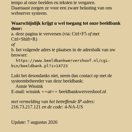
tempo al onze beelden en teksten te vergaren.
Daarnaast zorgen ze voor een zware belasting van ons
webserver systeem.
Waarschijnlijk krijgt u wel toegang tot onze beeldbank
door:
a. deze pagina te verversen (via: Ctrl+F5
of
met
Ctrl+Shift+R)
of
b. het volgende adres te plaatsen in de adresbalk van uw
browser:
https://www.beeldbankwervershoof.nl/cgi-
bin/beeldbank.pl?i=14723
Lukt het desondanks niet, neem dan contact op met de
systeembeheerder van deze beeldbank:
Annie Wissink
E-mail: wissink
==at==
beeldbankwervershoof.nl
met vermelding van het betreffende IP-adres:
216.73.217.121
en de code:
4-NA-US
Update: 7 augustus 2026