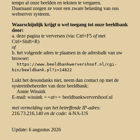
tempo al onze beelden en teksten te vergaren.
Daarnaast zorgen ze voor een zware belasting van ons
webserver systeem.
Waarschijnlijk krijgt u wel toegang tot onze beeldbank
door:
a. deze pagina te verversen (via: Ctrl+F5
of
met
Ctrl+Shift+R)
of
b. het volgende adres te plaatsen in de adresbalk van uw
browser:
https://www.beeldbankwervershoof.nl/cgi-
bin/beeldbank.pl?i=14822
Lukt het desondanks niet, neem dan contact op met de
systeembeheerder van deze beeldbank:
Annie Wissink
E-mail: wissink
==at==
beeldbankwervershoof.nl
met vermelding van het betreffende IP-adres:
216.73.216.140
en de code:
4-NA-US
Update: 6 augustus 2026