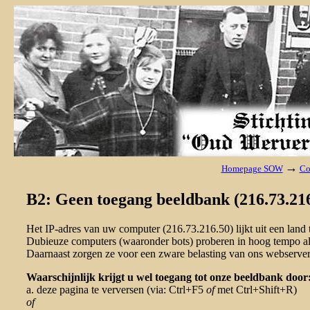
→
Homepage SOW
Co
B2: Geen toegang beeldbank (216.73.216
Het IP-adres van uw computer (216.73.216.50) lijkt uit een lan
Dubieuze computers (waaronder bots) proberen in hoog tempo al 
Daarnaast zorgen ze voor een zware belasting van ons webserver
Waarschijnlijk krijgt u wel toegang tot onze beeldbank door
a. deze pagina te verversen (via: Ctrl+F5
of
met Ctrl+Shift+R)
of