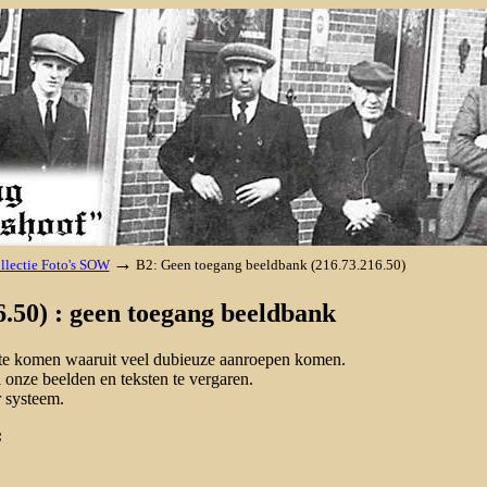
→
llectie Foto's SOW
B2: Geen toegang beeldbank (216.73.216.50)
.50) : geen toegang beeldbank
d te komen waaruit veel dubieuze aanroepen komen.
onze beelden en teksten te vergaren.
 systeem.
: