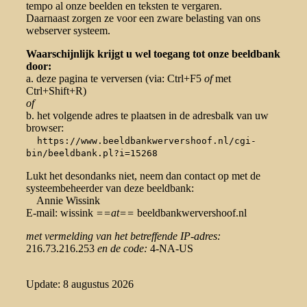
tempo al onze beelden en teksten te vergaren.
Daarnaast zorgen ze voor een zware belasting van ons
webserver systeem.
Waarschijnlijk krijgt u wel toegang tot onze beeldbank
door:
a. deze pagina te verversen (via: Ctrl+F5
of
met
Ctrl+Shift+R)
of
b. het volgende adres te plaatsen in de adresbalk van uw
browser:
https://www.beeldbankwervershoof.nl/cgi-
bin/beeldbank.pl?i=15268
Lukt het desondanks niet, neem dan contact op met de
systeembeheerder van deze beeldbank:
Annie Wissink
E-mail: wissink
==at==
beeldbankwervershoof.nl
met vermelding van het betreffende IP-adres:
216.73.216.253
en de code:
4-NA-US
Update: 8 augustus 2026