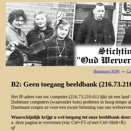
→
Homepage SOW
Co
B2: Geen toegang beeldbank (216.73.216
Het IP-adres van uw computer (216.73.216.61) lijkt uit een lan
Dubieuze computers (waaronder bots) proberen in hoog tempo al 
Daarnaast zorgen ze voor een zware belasting van ons webserver
Waarschijnlijk krijgt u wel toegang tot onze beeldbank door
a. deze pagina te verversen (via: Ctrl+F5
of
met Ctrl+Shift+R)
of