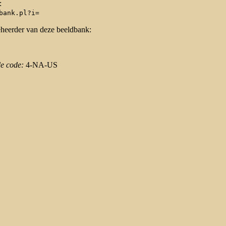
:
bank.pl?i=
eheerder van deze beeldbank:
de code:
4-NA-US