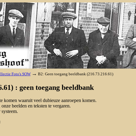
→
llectie Foto's SOW
B2: Geen toegang beeldbank (216.73.216.61)
.61) : geen toegang beeldbank
d te komen waaruit veel dubieuze aanroepen komen.
onze beelden en teksten te vergaren.
 systeem.
: