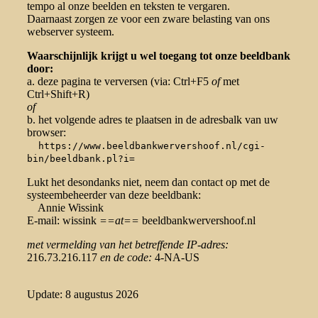
tempo al onze beelden en teksten te vergaren.
Daarnaast zorgen ze voor een zware belasting van ons
webserver systeem.
Waarschijnlijk krijgt u wel toegang tot onze beeldbank
door:
a. deze pagina te verversen (via: Ctrl+F5
of
met
Ctrl+Shift+R)
of
b. het volgende adres te plaatsen in de adresbalk van uw
browser:
https://www.beeldbankwervershoof.nl/cgi-
bin/beeldbank.pl?i=
Lukt het desondanks niet, neem dan contact op met de
systeembeheerder van deze beeldbank:
Annie Wissink
E-mail: wissink
==at==
beeldbankwervershoof.nl
met vermelding van het betreffende IP-adres:
216.73.216.117
en de code:
4-NA-US
Update: 8 augustus 2026