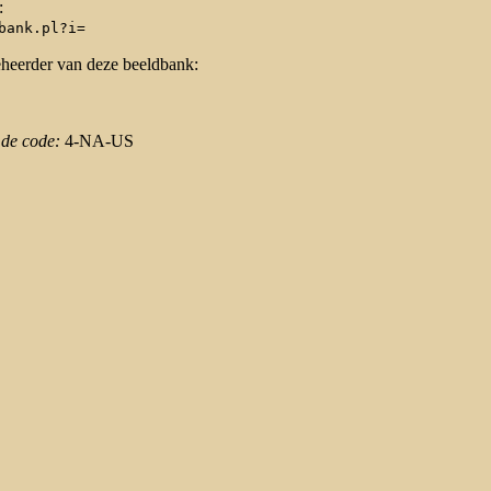
:
bank.pl?i=
eheerder van deze beeldbank:
 de code:
4-NA-US