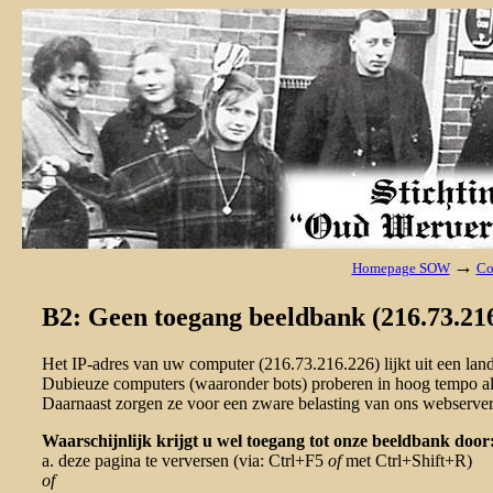
→
Homepage SOW
Co
B2: Geen toegang beeldbank (216.73.216
Het IP-adres van uw computer (216.73.216.226) lijkt uit een la
Dubieuze computers (waaronder bots) proberen in hoog tempo al 
Daarnaast zorgen ze voor een zware belasting van ons webserver
Waarschijnlijk krijgt u wel toegang tot onze beeldbank door
a. deze pagina te verversen (via: Ctrl+F5
of
met Ctrl+Shift+R)
of