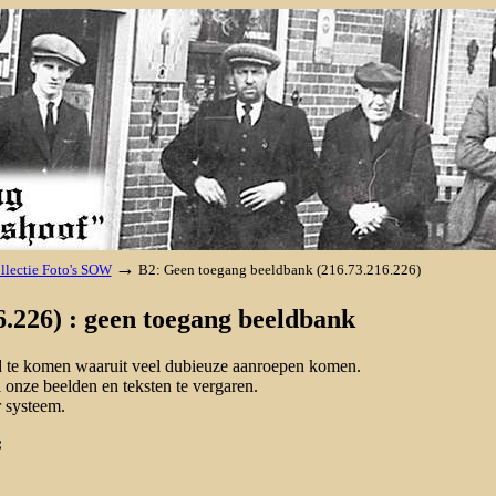
→
llectie Foto's SOW
B2: Geen toegang beeldbank (216.73.216.226)
.226) : geen toegang beeldbank
nd te komen waaruit veel dubieuze aanroepen komen.
onze beelden en teksten te vergaren.
 systeem.
: