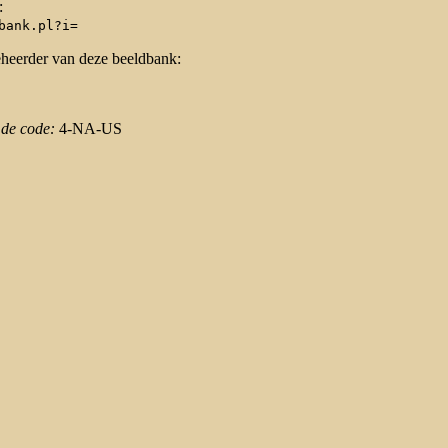
:
bank.pl?i=
eheerder van deze beeldbank:
 de code:
4-NA-US