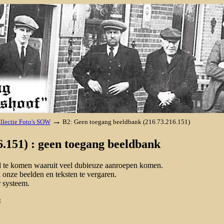
→
llectie Foto's SOW
B2: Geen toegang beeldbank (216.73.216.151)
.151) : geen toegang beeldbank
nd te komen waaruit veel dubieuze aanroepen komen.
onze beelden en teksten te vergaren.
 systeem.
: