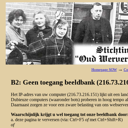
→
Homepage SOW
Co
B2: Geen toegang beeldbank (216.73.216
Het IP-adres van uw computer (216.73.216.151) lijkt uit een la
Dubieuze computers (waaronder bots) proberen in hoog tempo al 
Daarnaast zorgen ze voor een zware belasting van ons webserver
Waarschijnlijk krijgt u wel toegang tot onze beeldbank door
a. deze pagina te verversen (via: Ctrl+F5
of
met Ctrl+Shift+R)
of