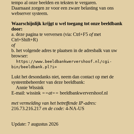
tempo al onze beelden en teksten te vergaren.
Daarnaast zorgen ze voor een zware belasting van ons
webserver systeem.
Waarschijnlijk krijgt u wel toegang tot onze beeldbank
door:
a. deze pagina te verversen (via: Ctrl+F5
of
met
Ctrl+Shift+R)
of
b. het volgende adres te plaatsen in de adresbalk van uw
browser:
https://www.beeldbankwervershoof.nl/cgi-
bin/beeldbank.pl?i=
Lukt het desondanks niet, neem dan contact op met de
systeembeheerder van deze beeldbank:
Annie Wissink
E-mail: wissink
==at==
beeldbankwervershoof.nl
met vermelding van het betreffende IP-adres:
216.73.216.217
en de code:
4-NA-US
Update: 7 augustus 2026