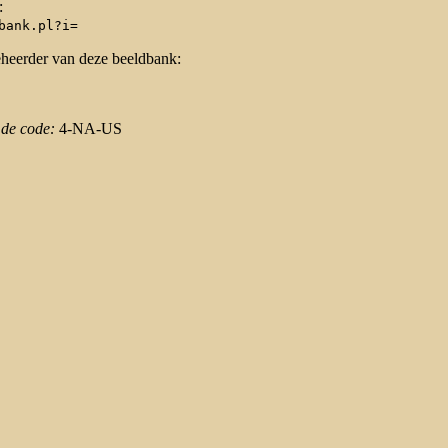
:
bank.pl?i=
eheerder van deze beeldbank:
 de code:
4-NA-US