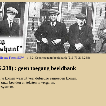
→
llectie Foto's SOW
B2: Geen toegang beeldbank (216.73.216.238)
.238) : geen toegang beeldbank
nd te komen waaruit veel dubieuze aanroepen komen.
onze beelden en teksten te vergaren.
 systeem.
: