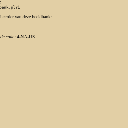
:
bank.pl?i=
eheerder van deze beeldbank:
 de code:
4-NA-US