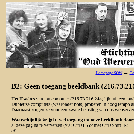
→
Homepage SOW
Co
B2: Geen toegang beeldbank (216.73.216
Het IP-adres van uw computer (216.73.216.244) lijkt uit een la
Dubieuze computers (waaronder bots) proberen in hoog tempo al 
Daarnaast zorgen ze voor een zware belasting van ons webserver
Waarschijnlijk krijgt u wel toegang tot onze beeldbank door
a. deze pagina te verversen (via: Ctrl+F5
of
met Ctrl+Shift+R)
of