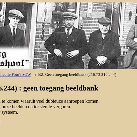
→
llectie Foto's SOW
B2: Geen toegang beeldbank (216.73.216.244)
.244) : geen toegang beeldbank
nd te komen waaruit veel dubieuze aanroepen komen.
onze beelden en teksten te vergaren.
 systeem.
: