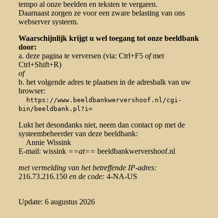
tempo al onze beelden en teksten te vergaren.
Daarnaast zorgen ze voor een zware belasting van ons
webserver systeem.
Waarschijnlijk krijgt u wel toegang tot onze beeldbank
door:
a. deze pagina te verversen (via: Ctrl+F5
of
met
Ctrl+Shift+R)
of
b. het volgende adres te plaatsen in de adresbalk van uw
browser:
https://www.beeldbankwervershoof.nl/cgi-
bin/beeldbank.pl?i=
Lukt het desondanks niet, neem dan contact op met de
systeembeheerder van deze beeldbank:
Annie Wissink
E-mail: wissink
==at==
beeldbankwervershoof.nl
met vermelding van het betreffende IP-adres:
216.73.216.150
en de code:
4-NA-US
Update: 6 augustus 2026