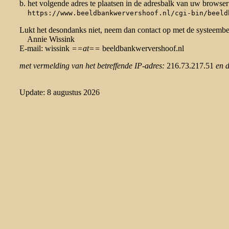
b. het volgende adres te plaatsen in de adresbalk van uw browser
https://www.beeldbankwervershoof.nl/cgi-bin/beeld
Lukt het desondanks niet, neem dan contact op met de systeemb
Annie Wissink
E-mail: wissink
==at==
beeldbankwervershoof.nl
met vermelding van het betreffende IP-adres:
216.73.217.51
en 
Update: 8 augustus 2026