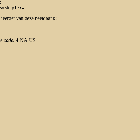
:
bank.pl?i=
eheerder van deze beeldbank:
de code:
4-NA-US