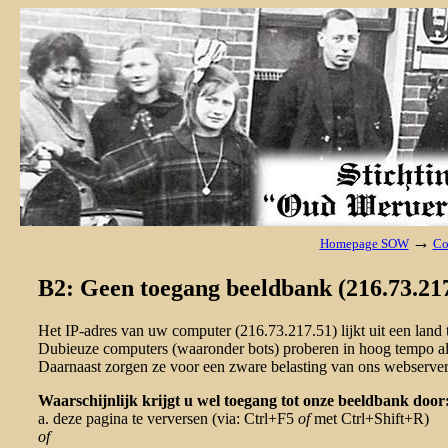
→
Homepage SOW
Co
B2: Geen toegang beeldbank (216.73.217
Het IP-adres van uw computer (216.73.217.51) lijkt uit een lan
Dubieuze computers (waaronder bots) proberen in hoog tempo al 
Daarnaast zorgen ze voor een zware belasting van ons webserver
Waarschijnlijk krijgt u wel toegang tot onze beeldbank door
a. deze pagina te verversen (via: Ctrl+F5
of
met Ctrl+Shift+R)
of