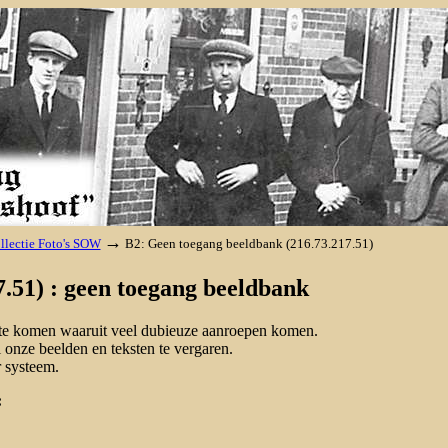
→
llectie Foto's SOW
B2: Geen toegang beeldbank (216.73.217.51)
.51) : geen toegang beeldbank
d te komen waaruit veel dubieuze aanroepen komen.
onze beelden en teksten te vergaren.
 systeem.
: