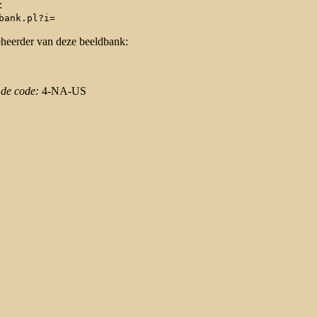
:
bank.pl?i=
eheerder van deze beeldbank:
 de code:
4-NA-US