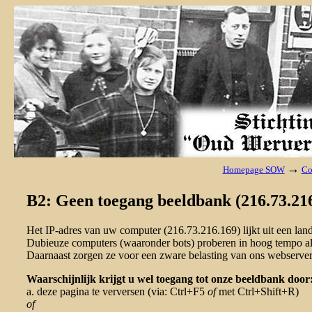
→
Homepage SOW
Co
B2: Geen toegang beeldbank (216.73.216
Het IP-adres van uw computer (216.73.216.169) lijkt uit een la
Dubieuze computers (waaronder bots) proberen in hoog tempo al 
Daarnaast zorgen ze voor een zware belasting van ons webserver
Waarschijnlijk krijgt u wel toegang tot onze beeldbank door
a. deze pagina te verversen (via: Ctrl+F5
of
met Ctrl+Shift+R)
of