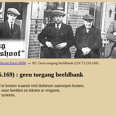
→
llectie Foto's SOW
B2: Geen toegang beeldbank (216.73.216.169)
.169) : geen toegang beeldbank
nd te komen waaruit veel dubieuze aanroepen komen.
onze beelden en teksten te vergaren.
 systeem.
: